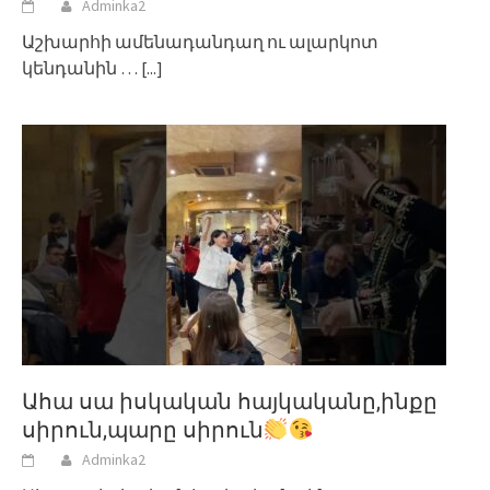
Adminka2
Աշխարհի ամենադանդաղ ու ալարկոտ
կենդանին …
[...]
Ահա սա իսկական հայկականը,ինքը
սիրուն,պարը սիրուն
Adminka2