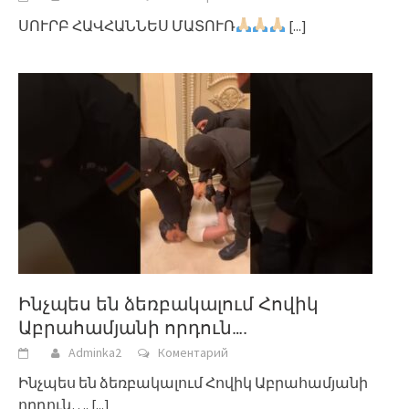
ՍՈՒՐԲ ՀԱՎՀԱՆՆԵՍ ՄԱՏՈՒՌ
[...]
Ինչպես են ձեռբակալում Հովիկ
Աբրահամյանի որդուն….
Adminka2
Коментарий
Ինչպես են ձեռբակալում Հովիկ Աբրահամյանի
որդուն….
[...]