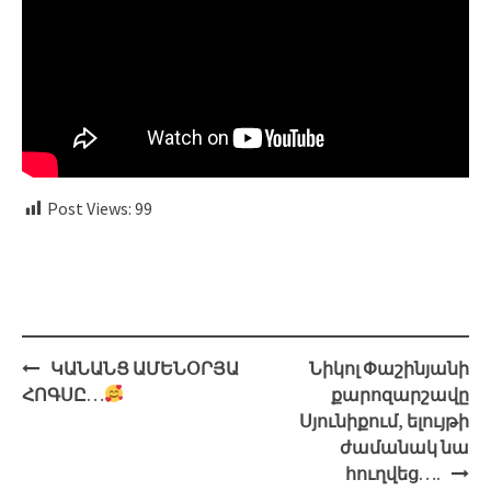
Post Views:
99
Навигация
ԿԱՆԱՆՑ ԱՄԵՆՕՐՅԱ
Նիկոլ Փաշինյանի
ՀՈԳՍԸ…
քարոզարշավը
Սյունիքում, ելույթի
ժամանակ նա
հուղվեց….