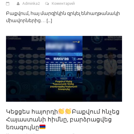
Adminka2
Коментарий
Բաքվում, հայ մարզիկին զրկել ենհաղթանակի
միավորներից…
[...]
Կեցցես հայորդի
Բաքվում հնչեց
Հայաստանի հիմնը, բարձրացվեց
եռագույնը