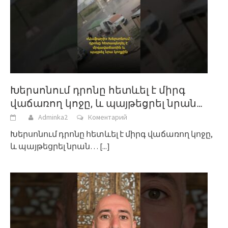
Խերսոնում դրոնը հետևել է միրգ
վաճառող կոջը, և պայթեցրել նրան…
Adminka2
Коментарий
Խերսոնում դրոնը հետևել է միրգ վաճառող կոջը,
և պայթեցրել նրան…
[...]