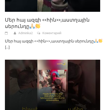
Մեր հայ ազգի <<հին>>,աստղային
սերունդը
Adminka2
Коментарий
Մեր հայ ազգի <<հին>>,աստղային սերունդը
[...]