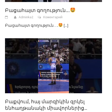
Բացահայտ գողություն….
Adminka2
Коментарий
Բացահայտ գողություն….
[...]
Բաքվում, հայ մարզիկին զրկել
ենհաղթանակի միավորներից…