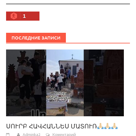
1
ПОСЛЕДНИЕ ЗАПИСИ
ՍՈՒՐԲ ՀԱՎՀԱՆՆԵՍ ՄԱՏՈՒՌ
Adminka2
Коментарий