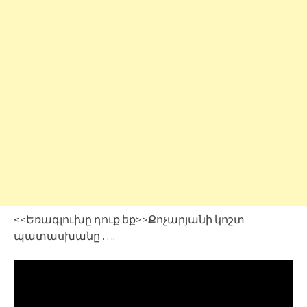
<<Եռագլուխը դուք եք>>Քոչարյանի կոշտ
պատասխանը ….