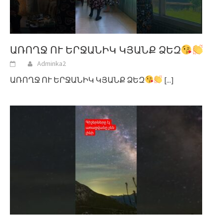
ԱՌՈՂՋ ՈՒ ԵՐՋԱՆԻԿ ԿՅԱՆՔ ՁԵԶ
Adminka2
ԱՌՈՂՋ ՈՒ ԵՐՋԱՆԻԿ ԿՅԱՆՔ ՁԵԶ
[...]