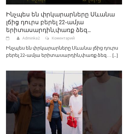
Ինչպես են փրկարարները Սևանա
լճից դուրս բերել 22֊ամյա
երիտասարդին,փառք ձեզ…
Adminka2
Коментарий
Ինչպես են փրկարարները Սևանա լճից դուրս
բերել 22֊ամյա երիտասարդին,փառք ձեզ…
[...]