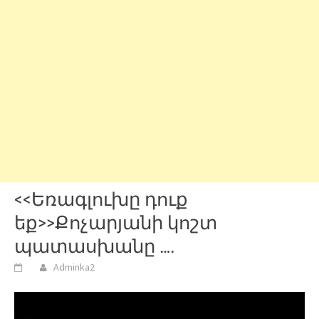
<<Եռագլուխը դուք
եք>>Քոչարյանի կոշտ
պատասխանը ….
Adminka2