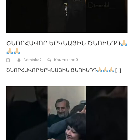
ՇՆՈՐՀԱՎՈՐ ԵՐԿՆԱՅԻՆ ԾՆՈԻՆԴԴ
Adminka2
Коментарий
ՇՆՈՐՀԱՎՈՐ ԵՐԿՆԱՅԻՆ ԾՆՈԻՆԴԴ
[...]