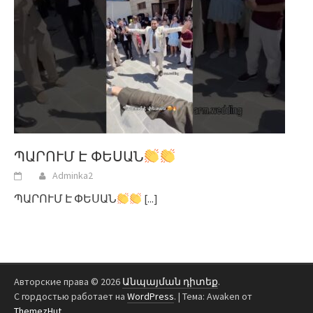
ՊԱՐՈՒՄ Է ՓԵՍԱՆ
Adminka2
ՊԱՐՈՒՄ Է ՓԵՍԱՆ
[...]
Авторские права © 2026
Անպայման դիտեք
.
С гордостью работает на
WordPress
.
|
Тема: Awaken от
ThemezHut
.