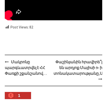
Post Views:
82
Навигация
Մակրոնը
Փաշինյանին հրավիրե՞լ
պարգևատրվել է ՀՀ
են արդյոք Մայիսի 9֊ ի
Փառքի շքանշանով…
տոնակատարությանը,Մոս
1