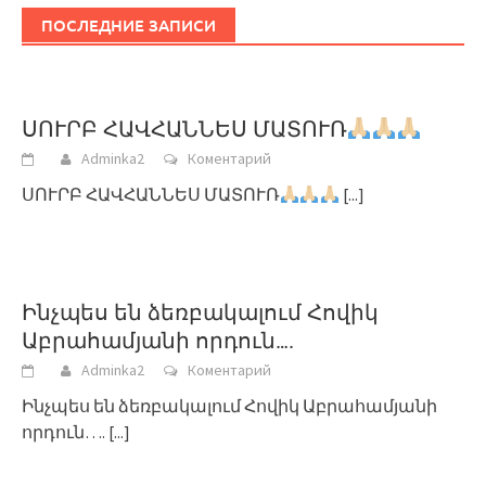
ПОСЛЕДНИЕ ЗАПИСИ
ՍՈՒՐԲ ՀԱՎՀԱՆՆԵՍ ՄԱՏՈՒՌ
Adminka2
Коментарий
ՍՈՒՐԲ ՀԱՎՀԱՆՆԵՍ ՄԱՏՈՒՌ
[...]
Ինչպես են ձեռբակալում Հովիկ
Աբրահամյանի որդուն….
Adminka2
Коментарий
Ինչպես են ձեռբակալում Հովիկ Աբրահամյանի
որդուն….
[...]