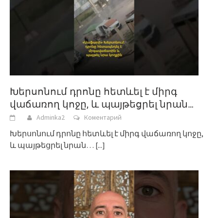
Խերսոնում դրոնը հետևել է միրգ
վաճառող կոջը, և պայթեցրել նրան…
Adminka2
Коментарий
Խերսոնում դրոնը հետևել է միրգ վաճառող կոջը,
և պայթեցրել նրան…
[...]