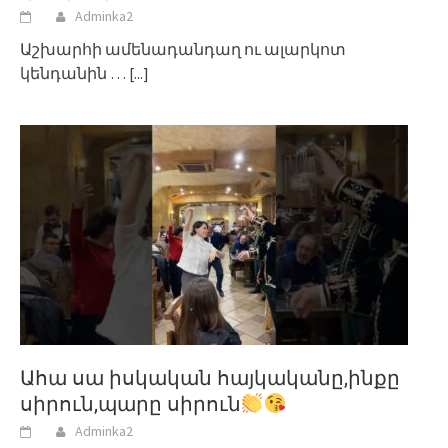
Adminka2
Աշխարհի ամենադանդաղ ու ալարկոտ
կենդանին …
[...]
Ահա սա իսկական հայկականը,ինքը
սիրուն,պարը սիրուն
Adminka2