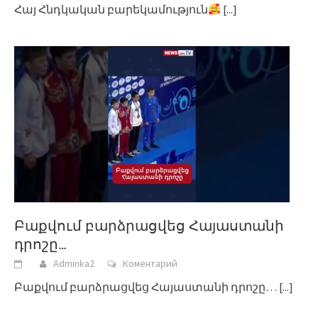
Հայ Հնդկական բարեկամություն
[...]
Բաքվում բարձրացվեց Հայաստանի
դրոշը…
Adminka2
Коментарий
Բաքվում բարձրացվեց Հայաստանի դրոշը…
[...]