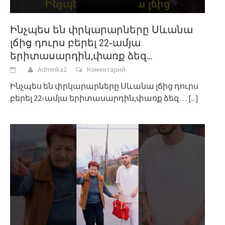
Ինչպես են փրկարարները Սևանա
լճից դուրս բերել 22֊ամյա
երիտասարդին,փառք ձեզ…
Adminka2
Коментарий
Ինչպես են փրկարարները Սևանա լճից դուրս
բերել 22֊ամյա երիտասարդին,փառք ձեզ…
[...]