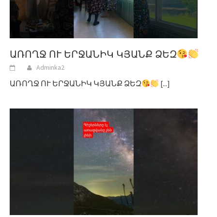
ԱՌՈՂՋ ՈՒ ԵՐՋԱՆԻԿ ԿՅԱՆՔ ՁԵԶ
Adminka2
ԱՌՈՂՋ ՈՒ ԵՐՋԱՆԻԿ ԿՅԱՆՔ ՁԵԶ
[...]