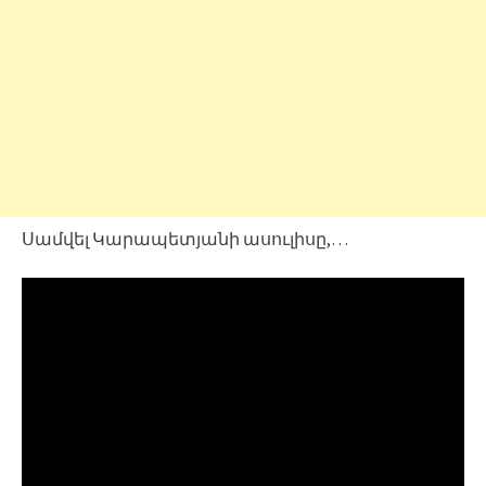
Սամվել Կարապետյանի ասուլիսը,…