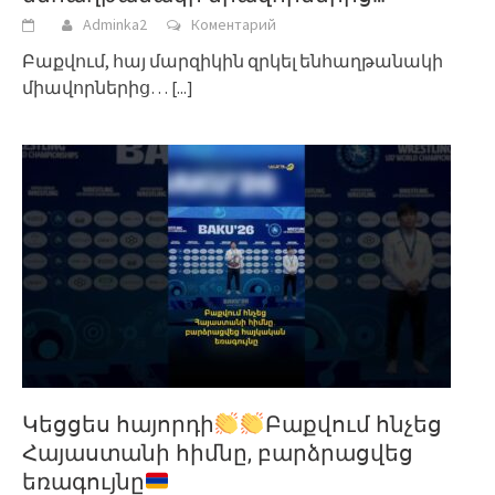
Adminka2
Коментарий
Բաքվում, հայ մարզիկին զրկել ենհաղթանակի
միավորներից…
[...]
Կեցցես հայորդի
Բաքվում հնչեց
Հայաստանի հիմնը, բարձրացվեց
եռագույնը