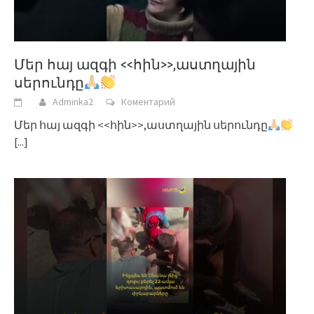
Մեր հայ ազգի <<հին>>,աստղային
սերունդը
Adminka2
Коментарий
Մեր հայ ազգի <<հին>>,աստղային սերունդը
[...]