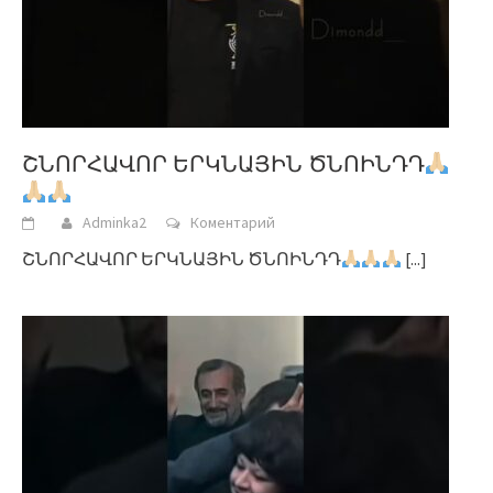
ՇՆՈՐՀԱՎՈՐ ԵՐԿՆԱՅԻՆ ԾՆՈԻՆԴԴ
Adminka2
Коментарий
ՇՆՈՐՀԱՎՈՐ ԵՐԿՆԱՅԻՆ ԾՆՈԻՆԴԴ
[...]