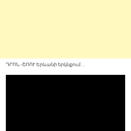
ԴՐՈՆ ֊ՇՈՈՒ Երևանի երկնքում…