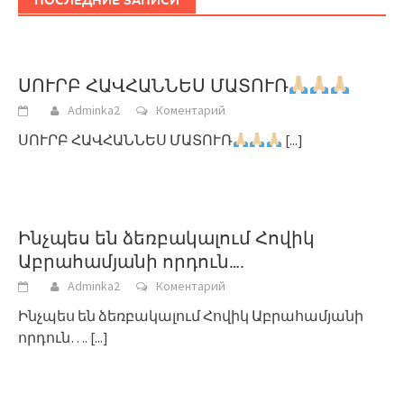
ՍՈՒՐԲ ՀԱՎՀԱՆՆԵՍ ՄԱՏՈՒՌ
Adminka2
Коментарий
ՍՈՒՐԲ ՀԱՎՀԱՆՆԵՍ ՄԱՏՈՒՌ
[...]
Ինչպես են ձեռբակալում Հովիկ
Աբրահամյանի որդուն….
Adminka2
Коментарий
Ինչպես են ձեռբակալում Հովիկ Աբրահամյանի
որդուն….
[...]