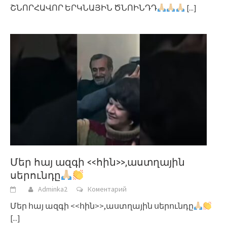
ՇՆՈՐՀԱՎՈՐ ԵՐԿՆԱՅԻՆ ԾՆՈԻՆԴԴ
[...]
Մեր հայ ազգի <<հին>>,աստղային
սերունդը
Adminka2
Коментарий
Մեր հայ ազգի <<հին>>,աստղային սերունդը
[...]