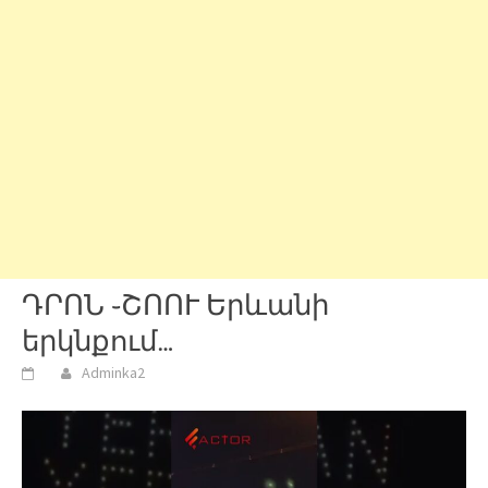
ԴՐՈՆ ֊ՇՈՈՒ Երևանի
երկնքում…
Adminka2