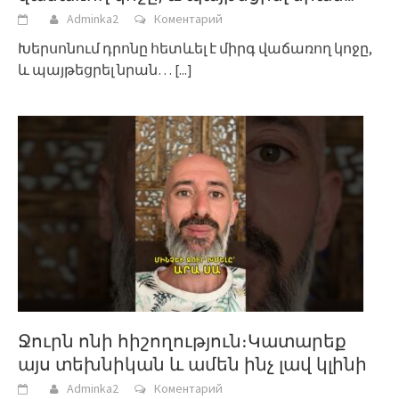
Adminka2
Коментарий
Խերսոնում դրոնը հետևել է միրգ վաճառող կոջը,
և պայթեցրել նրան…
[...]
Ջուրն ոնի հիշողություն։Կատարեք
այս տեխնիկան և ամեն ինչ լավ կլինի
Adminka2
Коментарий