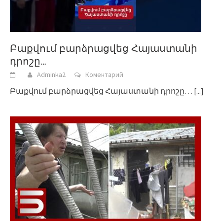
Բաքվում բարձրացվեց Հայաստանի
դրոշը…
Adminka2
Коментарий
Բաքվում բարձրացվեց Հայաստանի դրոշը…
[...]