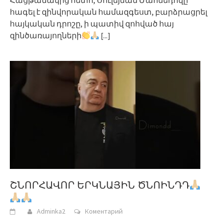
Հացթանակից հետո, Սուլեյման Մահմեդովը
հագել է զինվորական համազգեստ, բարձրացրել
հայկական դրոշը, ի պատիվ զոհված հայ
զինծառայողների
[...]
ՇՆՈՐՀԱՎՈՐ ԵՐԿՆԱՅԻՆ ԾՆՈԻՆԴԴ
Adminka2
Коментарий