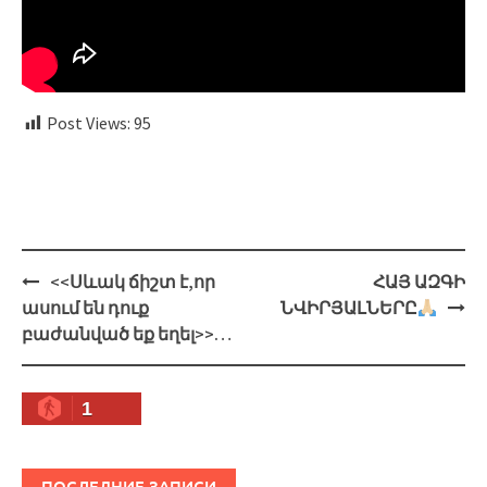
Post Views:
95
Навигация
<<Սևակ ճիշտ է,որ
ՀԱՅ ԱԶԳԻ
ասում են դուք
ՆՎԻՐՅԱԼՆԵՐԸ
բաժանված եք եղել>>…
1
ПОСЛЕДНИЕ ЗАПИСИ