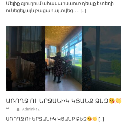
Մելիք գյուղում ահասարսաուռ դեպք է տեղի
ունեցել,այն բացահայտվեց…..
[...]
ԱՌՈՂՋ ՈՒ ԵՐՋԱՆԻԿ ԿՅԱՆՔ ՁԵԶ
Adminka2
ԱՌՈՂՋ ՈՒ ԵՐՋԱՆԻԿ ԿՅԱՆՔ ՁԵԶ
[...]