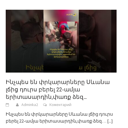
Ինչպես են փրկարարները Սևանա
լճից դուրս բերել 22֊ամյա
երիտասարդին,փառք ձեզ…
Adminka2
Коментарий
Ինչպես են փրկարարները Սևանա լճից դուրս
բերել 22֊ամյա երիտասարդին,փառք ձեզ…
[...]