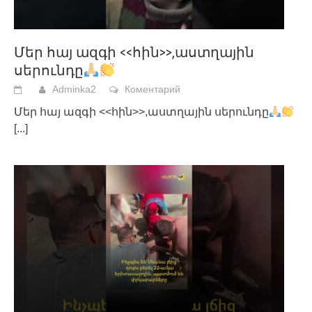
Մեր հայ ազգի <<հին>>,աստղային
սերունդը
Adminka2
Коментарий
Մեր հայ ազգի <<հին>>,աստղային սերունդը
[...]