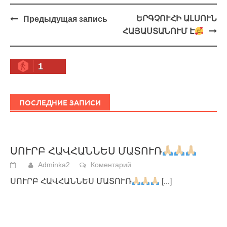
Навигация
ԵՐԳՉՈՒՀԻ ԱԼՍՈՒՆ
Предыдущая запись
ՀԱՅԱՍՏԱՆՈՒՄ Է
1
ПОСЛЕДНИЕ ЗАПИСИ
ՍՈՒՐԲ ՀԱՎՀԱՆՆԵՍ ՄԱՏՈՒՌ
Adminka2
Коментарий
ՍՈՒՐԲ ՀԱՎՀԱՆՆԵՍ ՄԱՏՈՒՌ
[...]