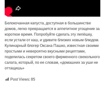
Белокочанная капуста, доступная в большинстве
домов, легко превращается в аппетитное угощение за
короткое время. Попробуйте сделать эту лепёшку,
если устали от каш, и удивите близких новым блюдом.
Кулинарный блогер Оксана Пашко, известная своими
простыми и невероятно вкусными рецептами,
поделилась секретом своего фирменного свекольного
салата, который, по ее словам, «домашних за уши не
оттащишь»
Post Views:
85