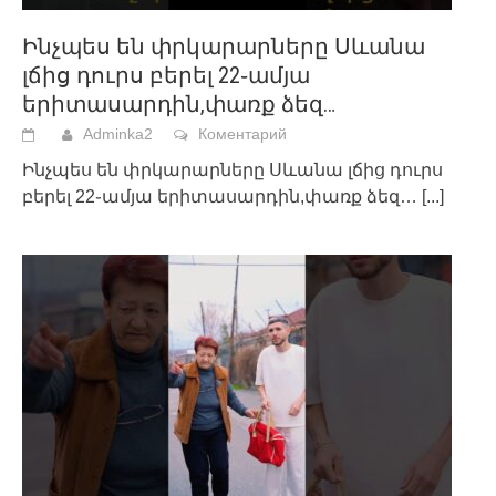
Ինչպես են փրկարարները Սևանա
լճից դուրս բերել 22֊ամյա
երիտասարդին,փառք ձեզ…
Adminka2
Коментарий
Ինչպես են փրկարարները Սևանա լճից դուրս
բերել 22֊ամյա երիտասարդին,փառք ձեզ…
[...]