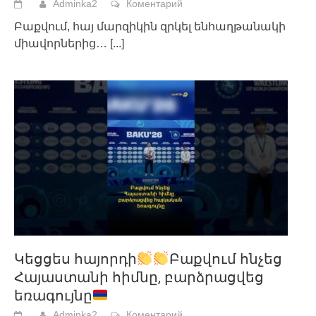
Adminka2
Коментарий
Բաքվում, հայ մարզիկին զրկել ենհաղթանակի
միավորներից…
[...]
Կեցցես հայորդի
Բաքվում հնչեց
Հայաստանի հիմնը, բարձրացվեց
եռագույնը
Adminka2
Коментарий