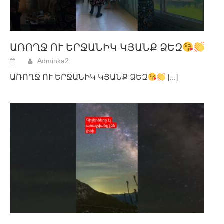
ԱՌՈՂՋ ՈՒ ԵՐՋԱՆԻԿ ԿՅԱՆՔ ՁԵԶ
Adminka2
ԱՌՈՂՋ ՈՒ ԵՐՋԱՆԻԿ ԿՅԱՆՔ ՁԵԶ
[...]