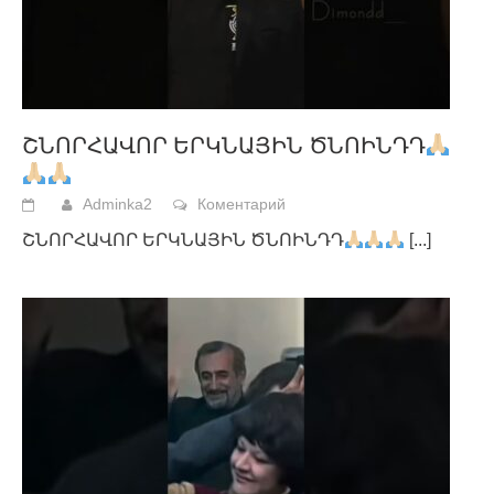
ՇՆՈՐՀԱՎՈՐ ԵՐԿՆԱՅԻՆ ԾՆՈԻՆԴԴ
Adminka2
Коментарий
ՇՆՈՐՀԱՎՈՐ ԵՐԿՆԱՅԻՆ ԾՆՈԻՆԴԴ
[...]