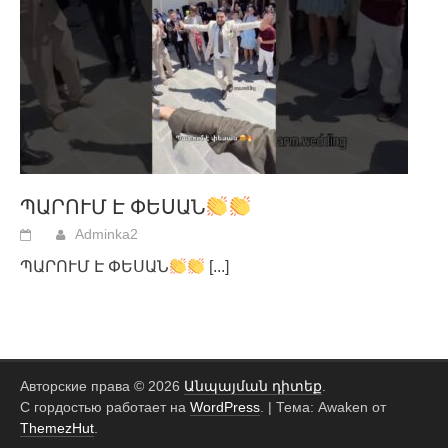
ՊԱՐՈՒՄ Է ՓԵՍԱՆ
Adminka2
ՊԱՐՈՒՄ Է ՓԵՍԱՆ
[...]
Авторские права © 2026
Անպայման դիտեք
.
С гордостью работает на
WordPress
.
|
Тема: Awaken от
ThemezHut
.