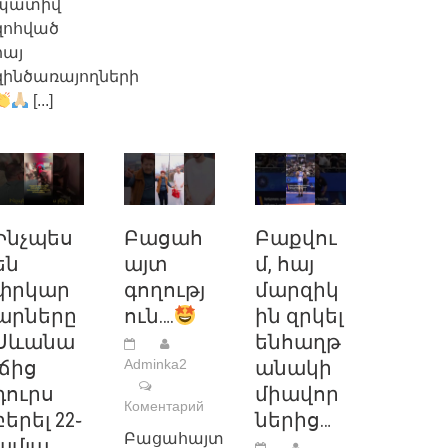
պատիվ
զոհված
հայ
զինծառայողների
[...]
Ինչպես
Բացահ
Բաքվու
են
այտ
մ, հայ
փրկար
գողությ
մարզիկ
արները
ուն….
ին զրկել
Սևանա
ենհաղթ
լճից
Adminka2
անակի
դուրս
միավոր
Коментарий
բերել 22֊
ներից…
Բացահայտ
ամյա