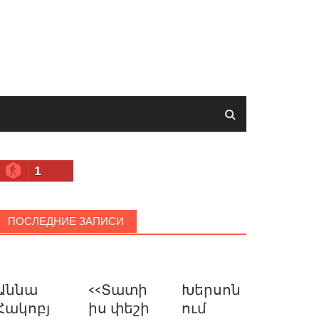
1
ПОСЛЕДНИЕ ЗАПИСИ
Աննա
<<Տատի
Խերսոն
Հակոբյ
իս փեշի
ում