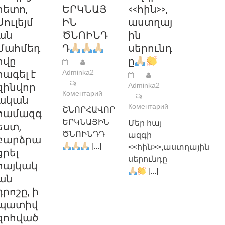
հետո,
ԵՐԿՆԱՅ
<<հին>>,
Սուլեյմ
ԻՆ
աստղայ
ան
ԾՆՈԻՆԴ
ին
Մահմեդ
Դ
սերունդ
ովը
ը
հագել է
Adminka2
զինվոր
Adminka2
Коментарий
ական
Коментарий
ՇՆՈՐՀԱՎՈՐ
համազգ
ԵՐԿՆԱՅԻՆ
Մեր հայ
եստ,
ԾՆՈԻՆԴԴ
ազգի
բարձրա
[...]
<<հին>>,աստղային
ցրել
սերունդը
հայկակ
[...]
ան
դրոշը, ի
պատիվ
զոհված