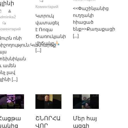
կլինի
Коментарий
<<Փաշինյանից
ուղղակի
Կտրուկ
Adminka2
հիացած
վատացել
Коментарий
ենք>>Քաղաքացի
է Ռոզա
[...]
Ծառուկյանի
Ջուրն ոնի
վիճակը
հիշողություն։Կատարեք
[...]
այս
տեխնիկան
և ամեն
ինչ լավ
կլինի
[...]
Հացթա
ՇՆՈՐՀԱ
Մեր հայ
նակից
ՎՈՐ
ազգի