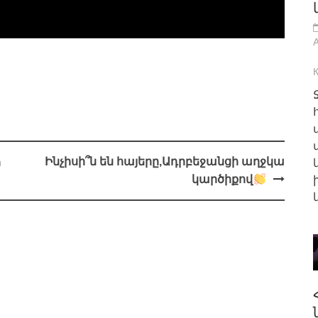
Ինչիսի՞ն են հայերը,Ադրբեջանցի աղջկա
ի
կարծիքով