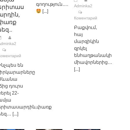
գողություն….
երիտաս
Adminka2
[...]
արդին,
Коментарий
փառք
Բաքվում,
ձեզ…
հայ
մարզիկին
Adminka2
զրկել
ենհաղթանակի
Коментарий
միավորներից…
Ինչպես են
[...]
փրկարարները
Սևանա
լճից դուրս
բերել 22֊
ամյա
երիտասարդին,փառք
ձեզ…
[...]