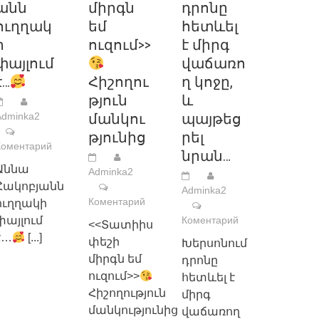
անն
միրգն
դրոնը
ուղղակ
եմ
հետևել
ի
ուզում>>
է միրգ
փայլում
վաճառո
է…
Հիշողու
ղ կոջը,
թյուն
և
Adminka2
մանկու
պայթեց
թյունից
րել
Коментарий
նրան…
Աննա
Adminka2
Հակոբյանն
Adminka2
Коментарий
ուղղակի
փայլում
Коментарий
<<Տատիիս
է…
[...]
փեշի
Խերսոնում
միրգն եմ
դրոնը
ուզում>>
հետևել է
Հիշողություն
միրգ
մանկությունից
վաճառող