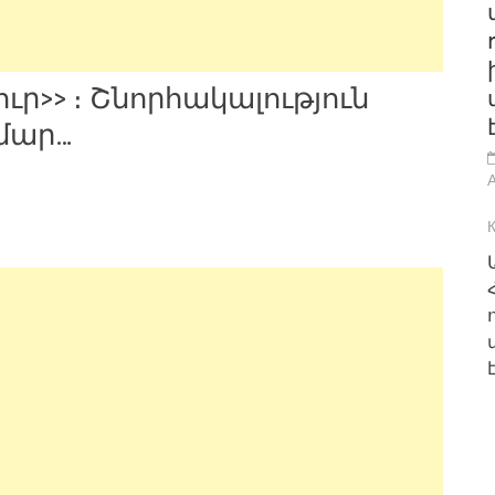
ուր>> ։ Շնորհակալություն
մար…