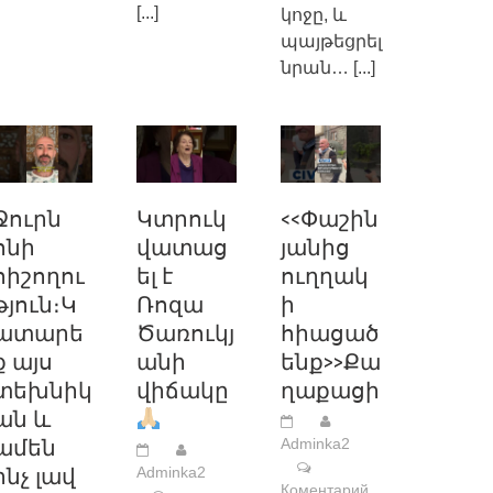
[...]
կոջը, և
պայթեցրել
նրան…
[...]
Ջուրն
Կտրուկ
<<Փաշին
ոնի
վատաց
յանից
հիշողու
ել է
ուղղակ
թյուն։Կ
Ռոզա
ի
ատարե
Ծառուկյ
հիացած
ք այս
անի
ենք>>Քա
տեխնիկ
վիճակը
ղաքացի
ան և
ամեն
Adminka2
ինչ լավ
Adminka2
Коментарий