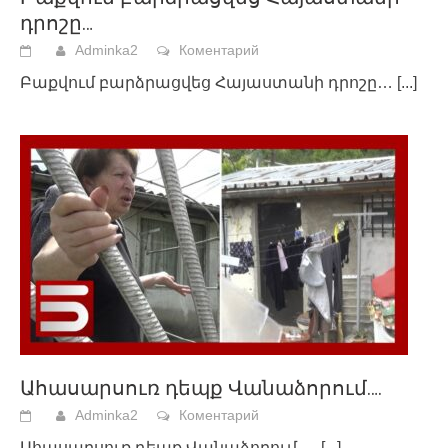
դրոշը…
Adminka2
Коментарий
Բաքվում բարձրացվեց Հայաստանի դրոշը…
[...]
Ահասարսուռ դեպք Վանաձորում….
Adminka2
Коментарий
Ահասարսուռ դեպք Վանաձորում….
[...]