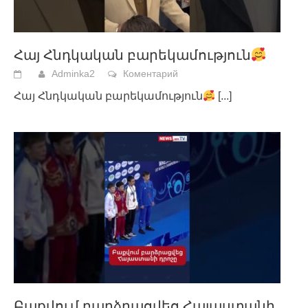
Հայ Հնդկական բարեկամություն
Adminka2
Коментарий
Հայ Հնդկական բարեկամություն
[...]
Բաքվում բարձրացվեց Հայաստանի