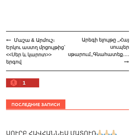
Навигация
Արեգի ելույթը ,,Հայ
Մաշա & Արմուշ։
սուպեր
Երկու աստղ մրցույթից`
սթարում,,Գնահատեք….
<<Սեր և կարոտ>>
երգով
1
ПОСЛЕДНИЕ ЗАПИСИ
ՍՈՒՐԲ ՀԱՎՀԱՆՆԵՍ ՄԱՏՈՒՌ