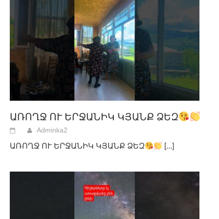
ԱՌՈՂՋ ՈՒ ԵՐՋԱՆԻԿ ԿՅԱՆՔ ՁԵԶ
Adminka2
ԱՌՈՂՋ ՈՒ ԵՐՋԱՆԻԿ ԿՅԱՆՔ ՁԵԶ
[...]