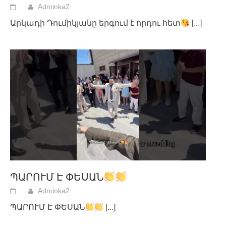
Adminka2
Արկադի Դումիկյանը երգում է որդու հետ
[...]
ՊԱՐՈՒՄ Է ՓԵՍԱՆ
Adminka2
ՊԱՐՈՒՄ Է ՓԵՍԱՆ
[...]