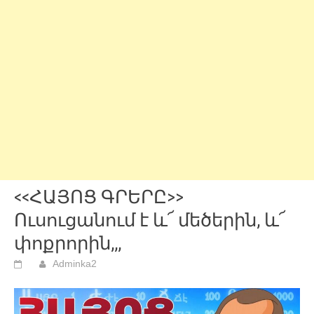
<<ՀԱՅՈՑ ԳՐԵՐԸ>>
Ուսուցանում է և՜ մեծերին, և՜
փոքրորին,,,
Adminka2