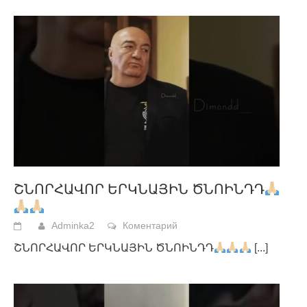
ՇՆՈՐՀԱՎՈՐ ԵՐԿՆԱՅԻՆ ԾՆՈԻՆԴԴ
Adminka2
Коментарий
ՇՆՈՐՀԱՎՈՐ ԵՐԿՆԱՅԻՆ ԾՆՈԻՆԴԴ
[...]