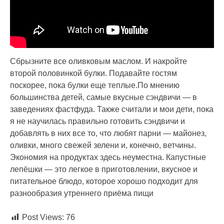
Сбрызните все оливковым маслом. И накройте
второй половинкой булки. Подавайте гостям
поскорее, пока булки еще теплые.По мнению
большинства детей, самые вкусные сэндвичи — в
заведениях фастфуда. Также считали и мои дети, пока
я не научилась правильно готовить сэндвичи и
добавлять в них все то, что любят парни — майонез,
оливки, много свежей зелени и, конечно, ветчины.
Экономия на продуктах здесь неуместна. Капустные
лепёшки — это легкое в приготовлении, вкусное и
питательное блюдо, которое хорошо подходит для
разнообразия утреннего приёма пищи
Post Views:
76