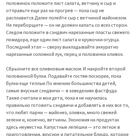
половинок положите лист салата, ветчину и сыр и
отправьте еще раз на прогрев — пока сыр не
расплавится.Далее полейте сыр с ветчиной майонезом.
Не переборщите — он не должен капать со всех сторон.
Следом положите в сэндвич нарезанные пласты свежего
помидора, еще один лист салата и кружочки огурца.
Последний этап — сверху выкладывайте аккуратно
нарезанные соломкой лук, перец и половинки оливок.
Сбрызните все оливковым маслом. И накройте второй
половинкой булки. Подавайте гостям поскорее, пока
булки еще теплые.По мнению большинства детей,
самые вкусные сэндвичи — в заведениях фастфуда.
Также считали и мои дети, пока я не научилась
правильно готовить сэндвичи и добавлять в них все то,
что любят парни — майонез, оливки, много свежей
зелени и, конечно, ветчины. Экономия на продуктах
здесь неуместна. Капустные лепёшки — это легкое в
приготовлении, вкусное и питательное блюдо, которое