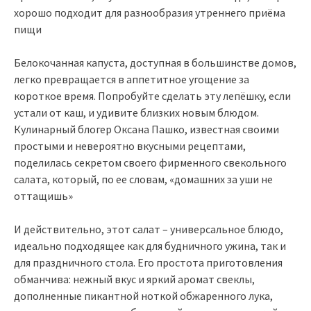
хорошо подходит для разнообразия утреннего приёма
пищи
Белокочанная капуста, доступная в большинстве домов,
легко превращается в аппетитное угощение за
короткое время. Попробуйте сделать эту лепёшку, если
устали от каш, и удивите близких новым блюдом.
Кулинарный блогер Оксана Пашко, известная своими
простыми и невероятно вкусными рецептами,
поделилась секретом своего фирменного свекольного
салата, который, по ее словам, «домашних за уши не
оттащишь»
И действительно, этот салат – универсальное блюдо,
идеально подходящее как для будничного ужина, так и
для праздничного стола. Его простота приготовления
обманчива: нежный вкус и яркий аромат свеклы,
дополненные пикантной ноткой обжаренного лука,