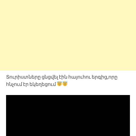
Տուրիստները ցնցվել էին հայուհու երգից,որը
հնչում էր եկեղեցում