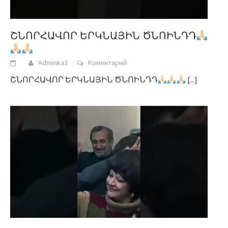
ՇՆՈՐՀԱՎՈՐ ԵՐԿՆԱՅԻՆ ԾՆՈԻՆԴԴ
Adminka2
Коментарий
ՇՆՈՐՀԱՎՈՐ ԵՐԿՆԱՅԻՆ ԾՆՈԻՆԴԴ
[...]