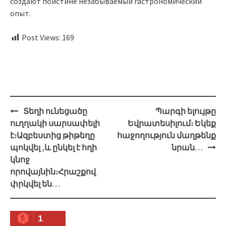
создают поистине незабываемый гастрономический
опыт.
Post Views:
169
Навигация
Տեղի ունեցածը
Պարգի ելույթը
ուղղակի սարսափելի
Եվրատեսիլում։ Եկեք
է։Ազբեստից թիթեղը
հաջողություն մաղթենք
պոկվել ,և ընկել է հղի
նրան…
կնոջ
որովայնին։Հրաշքով
փրկվել են…
1