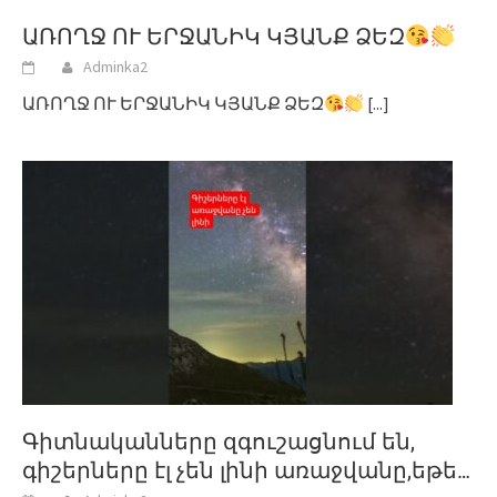
ԱՌՈՂՋ ՈՒ ԵՐՋԱՆԻԿ ԿՅԱՆՔ ՁԵԶ
Adminka2
ԱՌՈՂՋ ՈՒ ԵՐՋԱՆԻԿ ԿՅԱՆՔ ՁԵԶ
[...]
Գիտնականները զգուշացնում են,
գիշերները էլ չեն լինի առաջվանը,եթե…