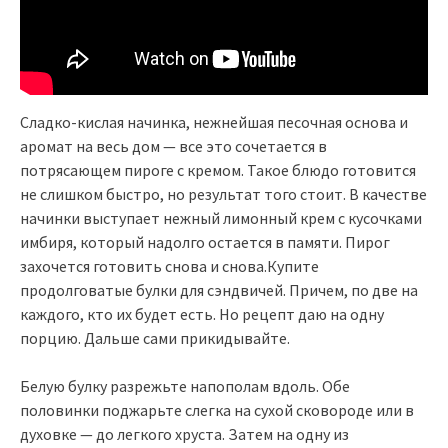
Сладко-кислая начинка, нежнейшая песочная основа и
аромат на весь дом — все это сочетается в
потрясающем пироге с кремом. Такое блюдо готовится
не слишком быстро, но результат того стоит. В качестве
начинки выступает нежный лимонный крем с кусочками
имбиря, который надолго остается в памяти. Пирог
захочется готовить снова и снова.Купите
продолговатые булки для сэндвичей. Причем, по две на
каждого, кто их будет есть. Но рецепт даю на одну
порцию. Дальше сами прикидывайте.
Белую булку разрежьте напополам вдоль. Обе
половинки поджарьте слегка на сухой сковороде или в
духовке — до легкого хруста. Затем на одну из