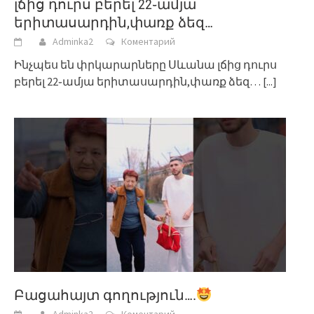
լճից դուրս բերել 22֊ամյա
երիտասարդին,փառք ձեզ…
Adminka2
Коментарий
Ինչպես են փրկարարները Սևանա լճից դուրս
բերել 22֊ամյա երիտասարդին,փառք ձեզ…
[...]
Բացահայտ գողություն….