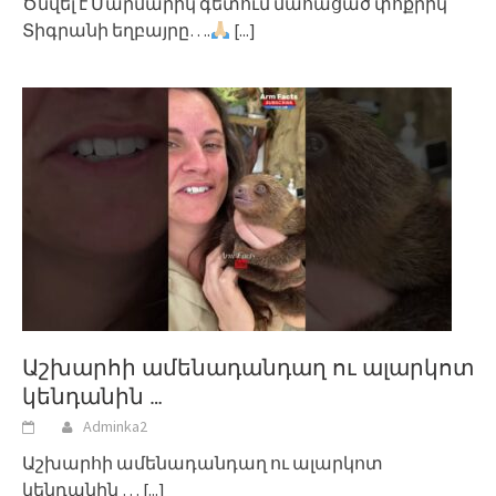
Ծնվել է Մարմարիկ գետում մահացած փոքրիկ
Տիգրանի եղբայրը….
[...]
Աշխարհի ամենադանդաղ ու ալարկոտ
կենդանին …
Adminka2
Աշխարհի ամենադանդաղ ու ալարկոտ
կենդանին …
[...]