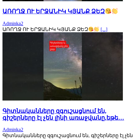
ԱՌՈՂՋ ՈՒ ԵՐՋԱՆԻԿ ԿՅԱՆՔ ՁԵԶ
Adminka2
ԱՌՈՂՋ ՈՒ ԵՐՋԱՆԻԿ ԿՅԱՆՔ ՁԵԶ
[...]
Գիտնականները զգուշացնում են,
գիշերները էլ չեն լինի առաջվանը,եթե…
Adminka2
Գիտնականները զգուշացնում են, գիշերները էլ չեն