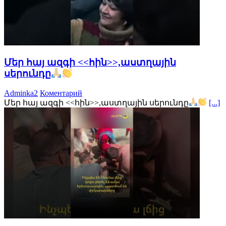
Մեր հայ ազգի <<հին>>,աստղային
սերունդը
Adminka2
Коментарий
Մեր հայ ազգի <<հին>>,աստղային սերունդը
[...]