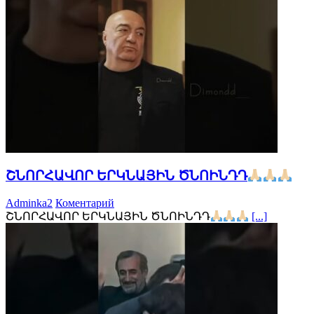
ՇՆՈՐՀԱՎՈՐ ԵՐԿՆԱՅԻՆ ԾՆՈԻՆԴԴ
Adminka2
Коментарий
ՇՆՈՐՀԱՎՈՐ ԵՐԿՆԱՅԻՆ ԾՆՈԻՆԴԴ
[...]