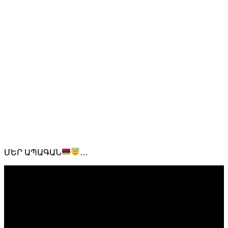
ՄԵՐ ԱՊԱԳԱՆ
…