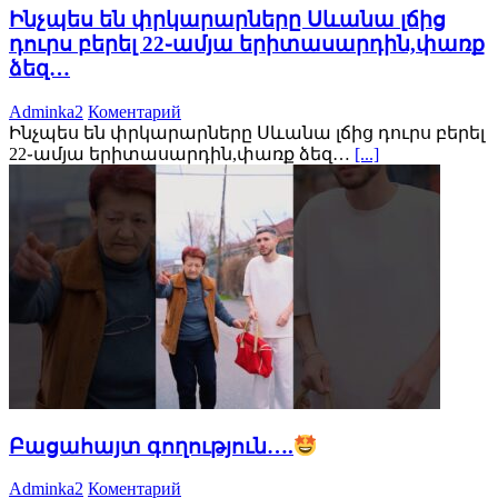
Ինչպես են փրկարարները Սևանա լճից
դուրս բերել 22֊ամյա երիտասարդին,փառք
ձեզ…
Adminka2
Коментарий
Ինչպես են փրկարարները Սևանա լճից դուրս բերել
22֊ամյա երիտասարդին,փառք ձեզ…
[...]
Բացահայտ գողություն….
Adminka2
Коментарий