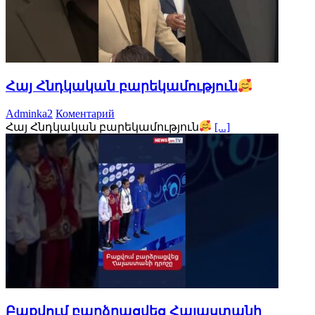
Հայ Հնդկական բարեկամություն
Adminka2
Коментарий
Հայ Հնդկական բարեկամություն
[...]
Բաքվում բարձրացվեց Հայաստանի