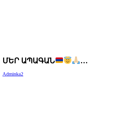
ՄԵՐ ԱՊԱԳԱՆ
…
Adminka2