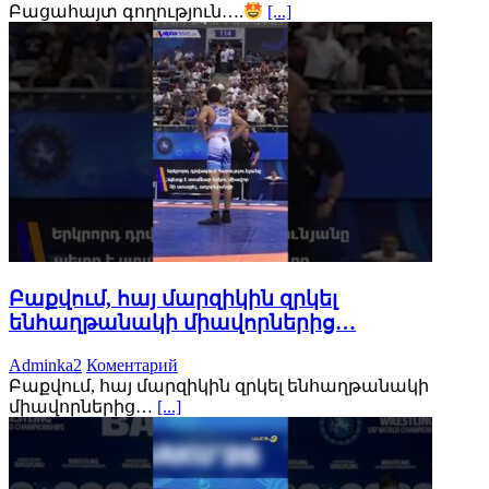
Բացահայտ գողություն….
[...]
Բաքվում, հայ մարզիկին զրկել
ենհաղթանակի միավորներից…
Adminka2
Коментарий
Բաքվում, հայ մարզիկին զրկել ենհաղթանակի
միավորներից…
[...]