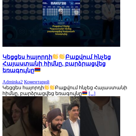
Կեցցես հայորդի
Բաքվում հնչեց
Հայաստանի հիմնը, բարձրացվեց
եռագույնը
Adminka2
Коментарий
Կեցցես հայորդի
Բաքվում հնչեց Հայաստանի
հիմնը, բարձրացվեց եռագույնը
[...]