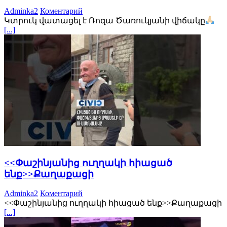
Adminka2
Коментарий
Կտրուկ վատացել է Ռոզա Ծառուկյանի վիճակը
[...]
<<Փաշինյանից ուղղակի հիացած
ենք>>Քաղաքացի
Adminka2
Коментарий
<<Փաշինյանից ուղղակի հիացած ենք>>Քաղաքացի
[...]