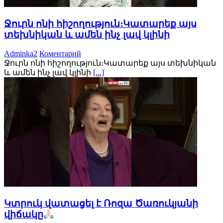
Ջուրն ոնի հիշողություն։Կատարեք այս
տեխնիկան և ամեն ինչ լավ կլինի
Adminka2
Коментарий
Ջուրն ոնի հիշողություն։Կատարեք այս տեխնիկան
և ամեն ինչ լավ կլինի
[...]
Կտրուկ վատացել է Ռոզա Ծառուկյանի
վիճակը