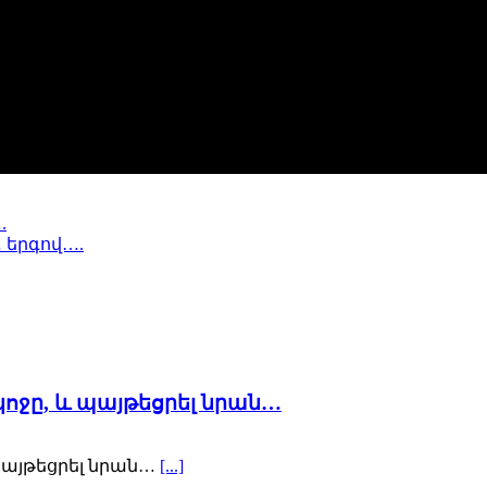
.
 երգով….
կոջը, և պայթեցրել նրան…
 պայթեցրել նրան…
[...]